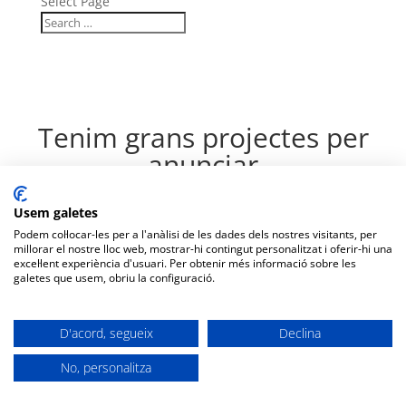
Select Page
Tenim grans projectes per
anunciar
S'acosta quelcom important! La nostra botiga està en obres i
Usem galetes
obrirà aviat!
Podem col·locar-les per a l'anàlisi de les dades dels nostres visitants, per
millorar el nostre lloc web, mostrar-hi contingut personalitzat i oferir-hi una
excel·lent experiència d'usuari. Per obtenir més informació sobre les
galetes que usem, obriu la configuració.
D'acord, segueix
Declina
No, personalitza