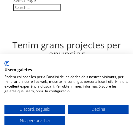
Select Page
Tenim grans projectes per
anunciar
S'acosta quelcom important! La nostra botiga està en obres i
Usem galetes
obrirà aviat!
Podem col·locar-les per a l'anàlisi de les dades dels nostres visitants, per
millorar el nostre lloc web, mostrar-hi contingut personalitzat i oferir-hi una
excel·lent experiència d'usuari. Per obtenir més informació sobre les
galetes que usem, obriu la configuració.
D'acord, segueix
Declina
No, personalitza