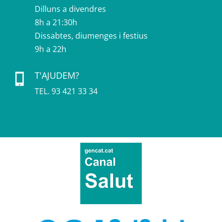
Dilluns a divendres
8h
a
21:30h
Dissabtes
, diumenges i festius
9h
a
22h
T'AJUDEM?
TEL. 93 421 33 34