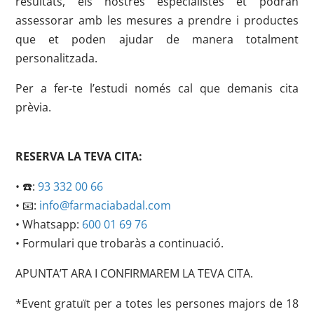
resultats, els nostres especialistes et podran
assessorar amb les mesures a prendre i productes
que et poden ajudar de manera totalment
personalitzada.
Per a fer-te l’estudi només cal que demanis cita
prèvia.
RESERVA LA TEVA CITA:
• ☎️:
93 332 00 66
• 📧:
info@farmaciabadal.com
• Whatsapp:
600 01 69 76
• Formulari que trobaràs a continuació.
APUNTA’T ARA I CONFIRMAREM LA TEVA CITA.
*Event gratuït per a totes les persones majors de 18