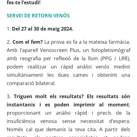
fes-te l’estudi!
SERVEI DE RETORN VENÓS
1.
Del 27 al 30 de maig 2024.
2.
Com el fem?
La prova es fa a la mateixa farmàcia.
Amb l’aparell Venoscreen Plus, un fotopletismògraf
amb reografia per reflexió de la llum (PPG / LRR),
podem realitzar un ràpid anàlisi venós medint
simultàniament les dues cames i obtenint una
comparació bilateral.
3.
Triguen molt els resultats?
Els resultats són
instantanis i es poden imprimir al moment
,
proporcionant un anàlisi ràpid i precís de la
insuficiència venosa sense necessitat d’espera.
Només cal que demanis la teva cita. A partir dels