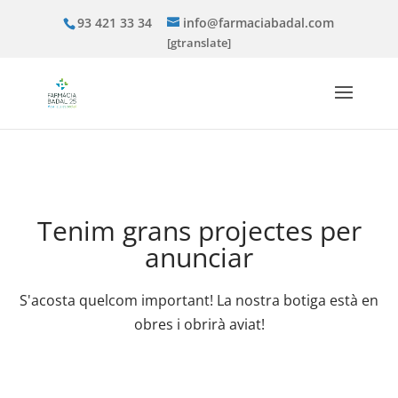
93 421 33 34
info@farmaciabadal.com
[gtranslate]
Tenim grans projectes per
anunciar
S'acosta quelcom important! La nostra botiga està en
obres i obrirà aviat!