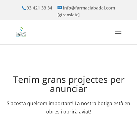
93 421 33 34
info@farmaciabadal.com
[gtranslate]
Tenim grans projectes per
anunciar
S'acosta quelcom important! La nostra botiga està en
obres i obrirà aviat!