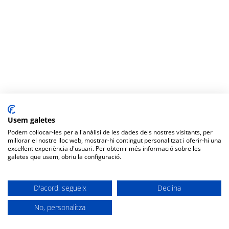
Usem galetes
Podem col·locar-les per a l'anàlisi de les dades dels nostres visitants, per
millorar el nostre lloc web, mostrar-hi contingut personalitzat i oferir-hi una
excel·lent experiència d'usuari. Per obtenir més informació sobre les
galetes que usem, obriu la configuració.
D'acord, segueix
Declina
No, personalitza