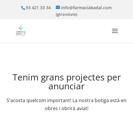
93 421 33 34
info@farmaciabadal.com
[gtranslate]
Tenim grans projectes per
anunciar
S'acosta quelcom important! La nostra botiga està en
obres i obrirà aviat!