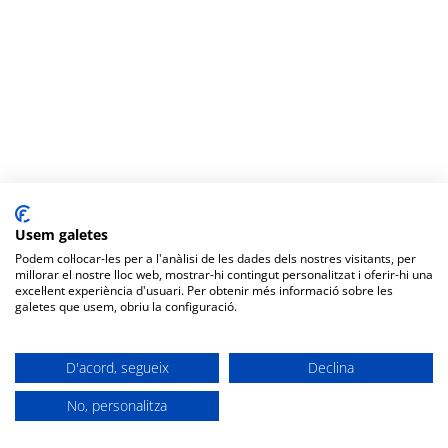
Usem galetes
Podem col·locar-les per a l'anàlisi de les dades dels nostres visitants, per
millorar el nostre lloc web, mostrar-hi contingut personalitzat i oferir-hi una
excel·lent experiència d'usuari. Per obtenir més informació sobre les
galetes que usem, obriu la configuració.
D'acord, segueix
Declina
No, personalitza